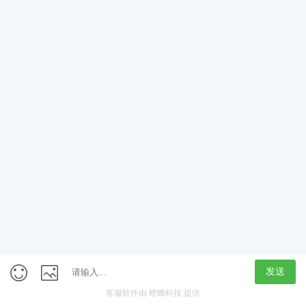
App
客户端
触屏版
上海行藏科技（集团）股份公司
内容举报热线 4000850815
联系电话：021-61125678
意见反馈