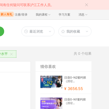
间有任何疑问可联系沪江工作人员。
注册/登录
我的课程
学习方案
消息
最近浏览
我的收藏
共
0
个结果
中水平
猜你喜欢
日语0-N2签约班
（202...
¥ 3656.55
日语0-N1签约班
（202...