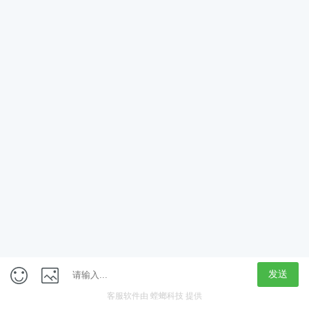
App
客户端
触屏版
上海行藏科技（集团）股份公司
内容举报热线 4000850815
联系电话：021-61125678
意见反馈