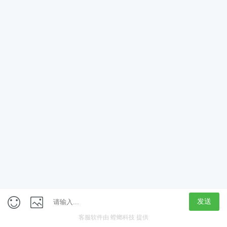
App
客户端
触屏版
上海行藏科技（集团）股份公司
内容举报热线 4000850815
联系电话：021-61125678
意见反馈