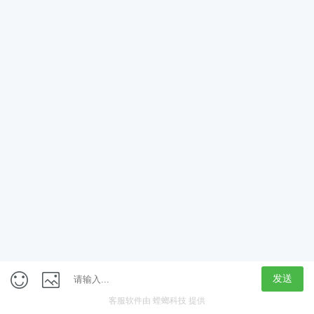
App
客户端
触屏版
上海行藏科技（集团）股份公司
内容举报热线 4000850815
联系电话：021-61125678
意见反馈