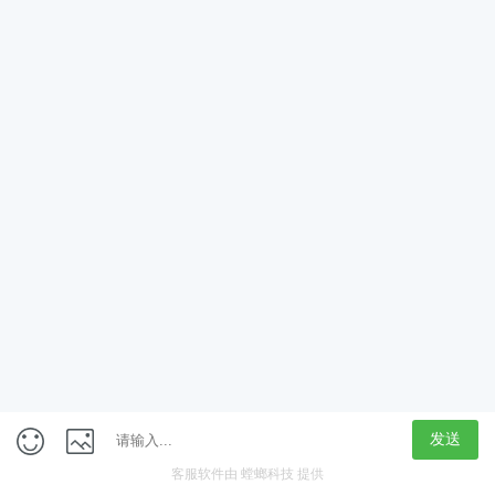
App
客户端
触屏版
上海行藏科技（集团）股份公司
内容举报热线 4000850815
联系电话：021-61125678
意见反馈