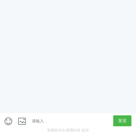
App
客户端
触屏版
上海行藏科技（集团）股份公司
内容举报热线 4000850815
联系电话：021-61125678
意见反馈