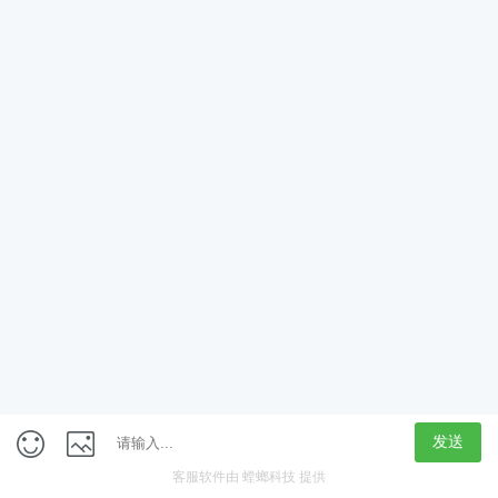
App
客户端
触屏版
上海行藏科技（集团）股份公司
内容举报热线 4000850815
联系电话：021-61125678
意见反馈