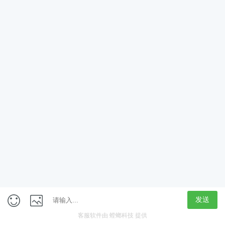
App
客户端
触屏版
上海行藏科技（集团）股份公司
内容举报热线 4000850815
联系电话：021-61125678
意见反馈