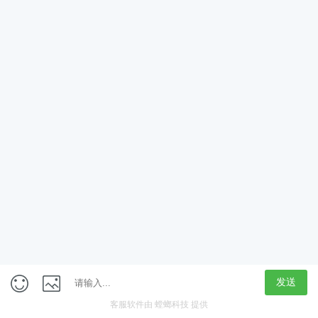
App
客户端
触屏版
上海行藏科技（集团）股份公司
内容举报热线 4000850815
联系电话：021-61125678
意见反馈