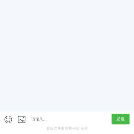
App
客户端
触屏版
上海行藏科技（集团）股份公司
内容举报热线 4000850815
联系电话：021-61125678
意见反馈