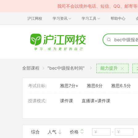
我司不会以境外电话、短信、QQ、邮寄
沪江网校
学习资讯
学习工具
帮助中心
全部课程
"bec中级报名时间"
能力提升
考试目标:
雅思7分+
雅思6分
雅思6.5分
授课模式:
课件课
直播课+课件课
考试内容:
雅思
综合
人气
价格
-