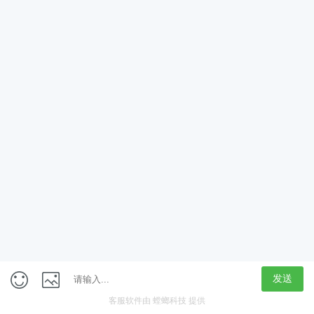
App
客户端
触屏版
上海行藏科技（集团）股份公司
内容举报热线 4000850815
联系电话：021-61125678
意见反馈