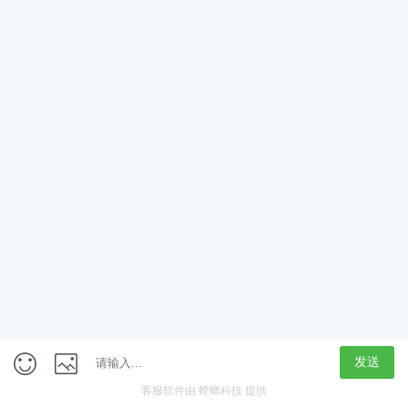
App
客户端
触屏版
上海行藏科技（集团）股份公司
内容举报热线 4000850815
联系电话：021-61125678
意见反馈