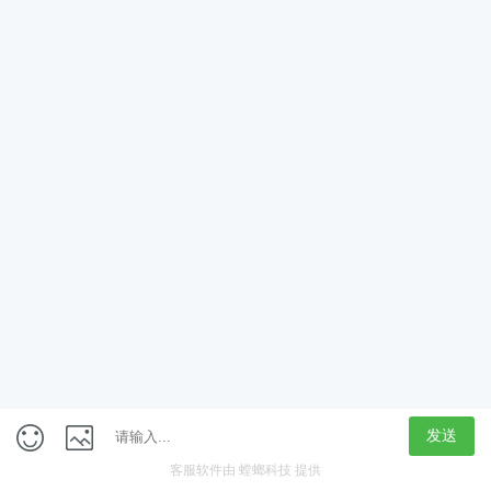
App
客户端
触屏版
上海行藏科技（集团）股份公司
内容举报热线 4000850815
联系电话：021-61125678
意见反馈