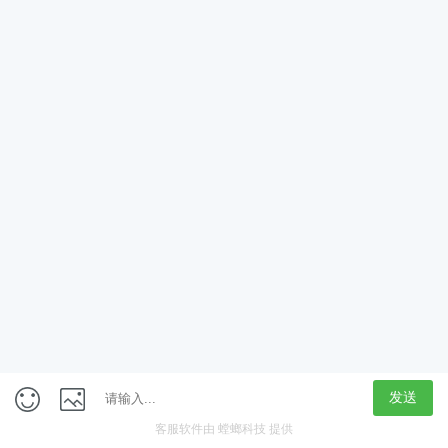
App
客户端
触屏版
上海行藏科技（集团）股份公司
内容举报热线 4000850815
联系电话：021-61125678
意见反馈