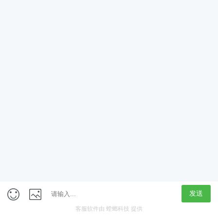
App
客户端
触屏版
上海行藏科技（集团）股份公司
内容举报热线 4000850815
联系电话：021-61125678
意见反馈