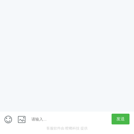
App
客户端
触屏版
上海行藏科技（集团）股份公司
内容举报热线 4000850815
联系电话：021-61125678
意见反馈