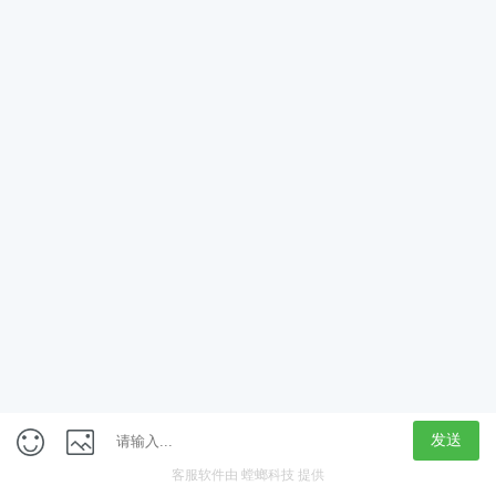
App
客户端
触屏版
上海行藏科技（集团）股份公司
内容举报热线 4000850815
联系电话：021-61125678
意见反馈