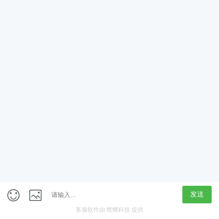
App
客户端
触屏版
上海行藏科技（集团）股份公司
内容举报热线 4000850815
联系电话：021-61125678
意见反馈