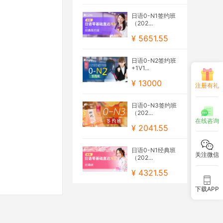
日语0-N1签约班
（202...
¥ 5651.55
日语0-N2签约班
+1V1...
¥ 13000
注册有礼
日语0-N3签约班
（202...
在线咨询
¥ 2041.55
日语0-N1经典班
关注微信
（202...
¥ 4321.55
下载APP