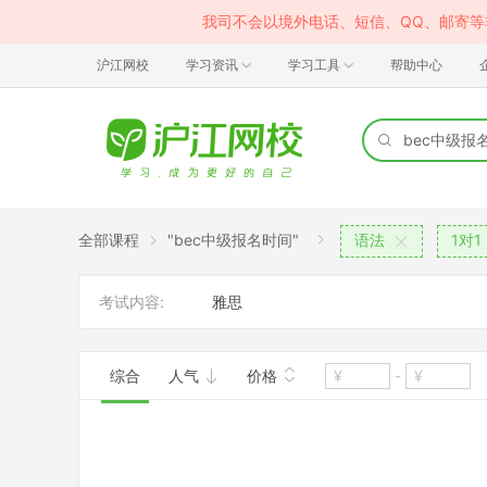
我司不会以境外电话、短信、QQ、邮寄
沪江网校
学习资讯
学习工具
帮助中心
全部课程
"bec中级报名时间"
语法
1对1
考试内容:
雅思
综合
人气
价格
-