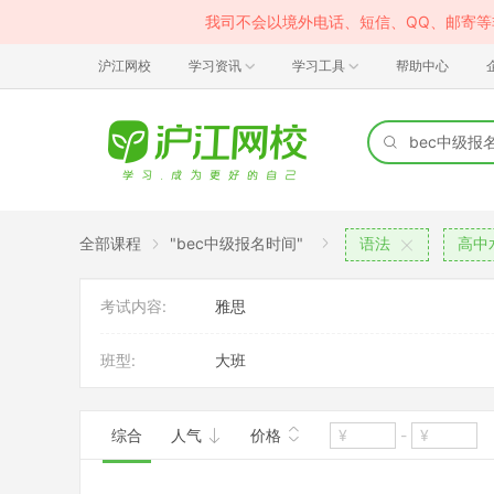
我司不会以境外电话、短信、QQ、邮寄
沪江网校
学习资讯
学习工具
帮助中心
全部课程
"bec中级报名时间"
语法
高中
考试内容:
雅思
班型:
大班
综合
人气
价格
-