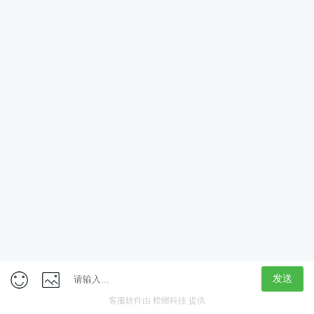
App
客户端
触屏版
上海行藏科技（集团）股份公司
内容举报热线 4000850815
联系电话：021-61125678
意见反馈