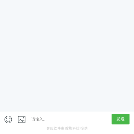
App
客户端
触屏版
上海行藏科技（集团）股份公司
内容举报热线 4000850815
联系电话：021-61125678
意见反馈