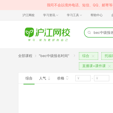
我司不会以境外电话、短信、QQ、邮寄
沪江网校
学习资讯
学习工具
帮助中心
全部课程
"bec中级报名时间"
综合
托福9
直播课+课件课
综合
人气
价格
-