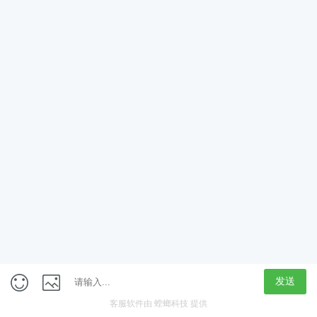
App
客户端
触屏版
上海行藏科技（集团）股份公司
内容举报热线 4000850815
联系电话：021-61125678
意见反馈