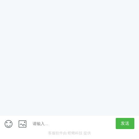
App
客户端
触屏版
上海行藏科技（集团）股份公司
内容举报热线 4000850815
联系电话：021-61125678
意见反馈