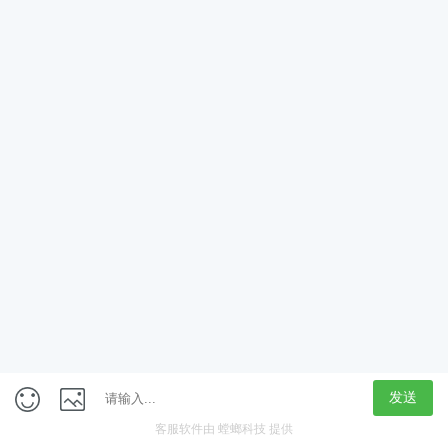
App
客户端
触屏版
上海行藏科技（集团）股份公司
内容举报热线 4000850815
联系电话：021-61125678
意见反馈