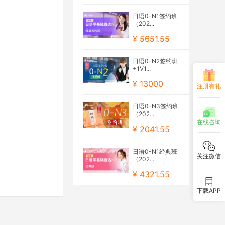
日语0-N1签约班
（202...
¥ 5651.55
日语0-N2签约班
+1V1...
¥ 13000
注册有礼
日语0-N3签约班
（202...
在线咨询
¥ 2041.55
日语0-N1经典班
关注微信
（202...
¥ 4321.55
下载APP