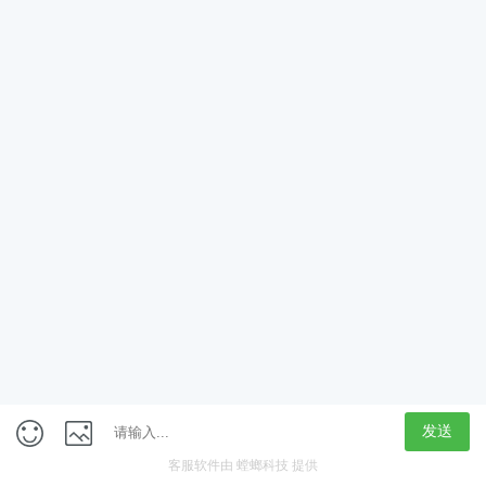
App
客户端
触屏版
上海行藏科技（集团）股份公司
内容举报热线 4000850815
联系电话：021-61125678
意见反馈