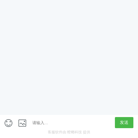
App
客户端
触屏版
上海行藏科技（集团）股份公司
内容举报热线 4000850815
联系电话：021-61125678
意见反馈