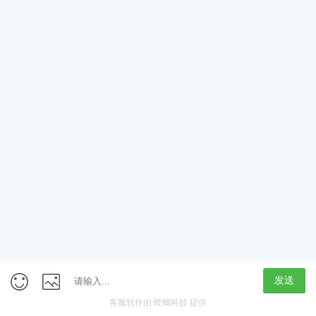
App
客户端
触屏版
上海行藏科技（集团）股份公司
内容举报热线 4000850815
联系电话：021-61125678
意见反馈