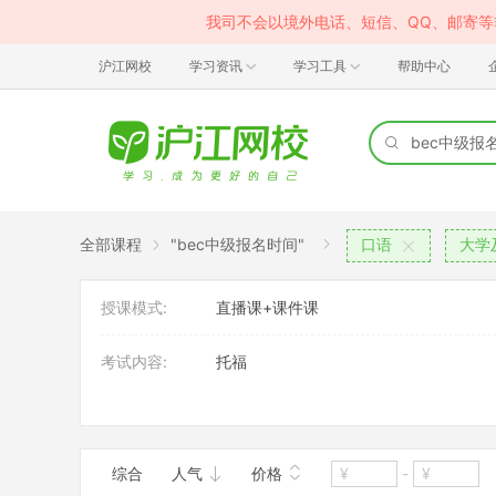
我司不会以境外电话、短信、QQ、邮寄
沪江网校
学习资讯
学习工具
帮助中心
全部课程
"bec中级报名时间"
口语
大学
授课模式:
直播课+课件课
考试内容:
托福
班型:
1对1
综合
人气
价格
-