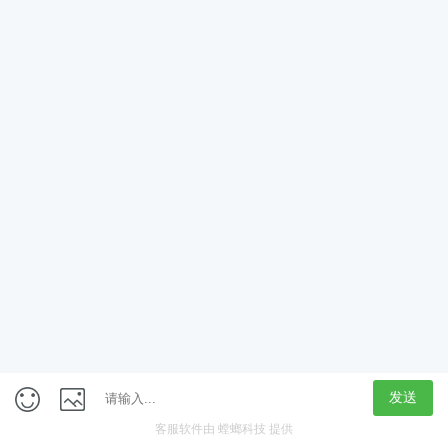
App
客户端
触屏版
上海行藏科技（集团）股份公司
内容举报热线 4000850815
联系电话：021-61125678
意见反馈