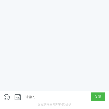
App
客户端
触屏版
上海行藏科技（集团）股份公司
内容举报热线 4000850815
联系电话：021-61125678
意见反馈