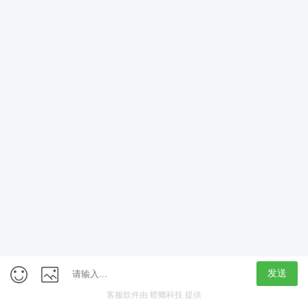
App
客户端
触屏版
上海行藏科技（集团）股份公司
内容举报热线 4000850815
联系电话：021-61125678
意见反馈