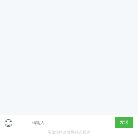
App
客户端
触屏版
上海行藏科技（集团）股份公司
内容举报热线 4000850815
联系电话：021-61125678
意见反馈