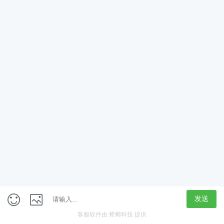
App
客户端
触屏版
上海行藏科技（集团）股份公司
内容举报热线 4000850815
联系电话：021-61125678
意见反馈