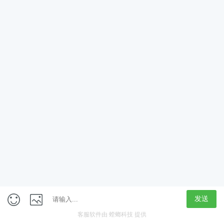
App
客户端
触屏版
上海行藏科技（集团）股份公司
内容举报热线 4000850815
联系电话：021-61125678
意见反馈