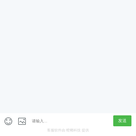
App
客户端
触屏版
上海行藏科技（集团）股份公司
内容举报热线 4000850815
联系电话：021-61125678
意见反馈