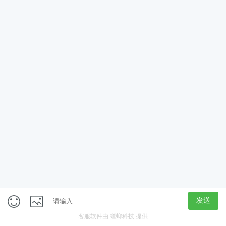
App
客户端
触屏版
上海行藏科技（集团）股份公司
内容举报热线 4000850815
联系电话：021-61125678
意见反馈