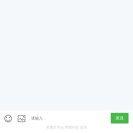
App
客户端
触屏版
上海行藏科技（集团）股份公司
内容举报热线 4000850815
联系电话：021-61125678
意见反馈