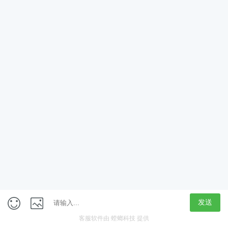
App
客户端
触屏版
上海行藏科技（集团）股份公司
内容举报热线 4000850815
联系电话：021-61125678
意见反馈