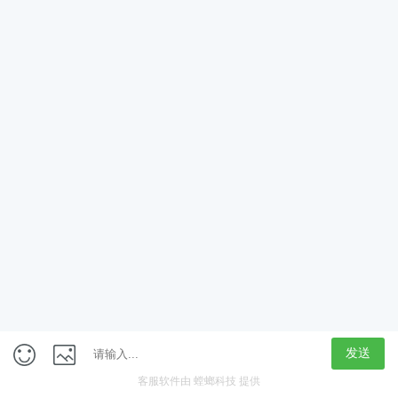
App
客户端
触屏版
上海行藏科技（集团）股份公司
内容举报热线 4000850815
联系电话：021-61125678
意见反馈