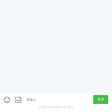
App
客户端
触屏版
上海行藏科技（集团）股份公司
内容举报热线 4000850815
联系电话：021-61125678
意见反馈