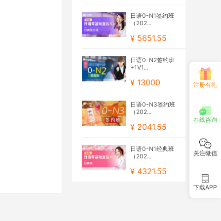
日语0-N1签约班
（202...
¥ 5651.55
日语0-N2签约班
+1V1...
¥ 13000
注册有礼
日语0-N3签约班
（202...
在线咨询
¥ 2041.55
日语0-N1经典班
关注微信
（202...
¥ 4321.55
下载APP