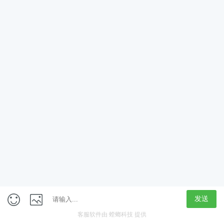
App
客户端
触屏版
上海行藏科技（集团）股份公司
内容举报热线 4000850815
联系电话：021-61125678
意见反馈