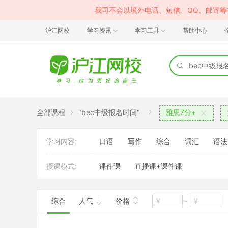
我司不会以境外电话、短信、QQ、邮寄
沪江网校
学习资讯
学习工具
帮助中心
全部课程
"bec中级报名时间"
雅思7分+
学习内容:
口语
写作
综合
词汇
语法
授课模式:
课件课
直播课+课件课
综合
人气
价格
-