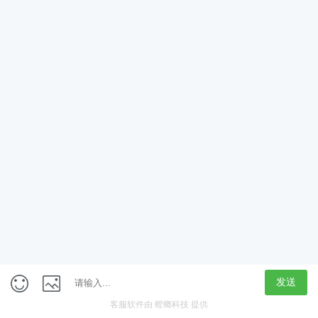
App
客户端
触屏版
上海行藏科技（集团）股份公司
内容举报热线 4000850815
联系电话：021-61125678
意见反馈