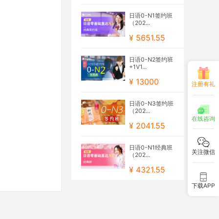
日语0-N1签约班
（202...
¥ 5651.55
日语0-N2签约班
+1V1...
¥ 13000
注册有礼
日语0-N3签约班
（202...
在线咨询
¥ 2041.55
日语0-N1经典班
关注微信
（202...
¥ 4321.55
下载APP